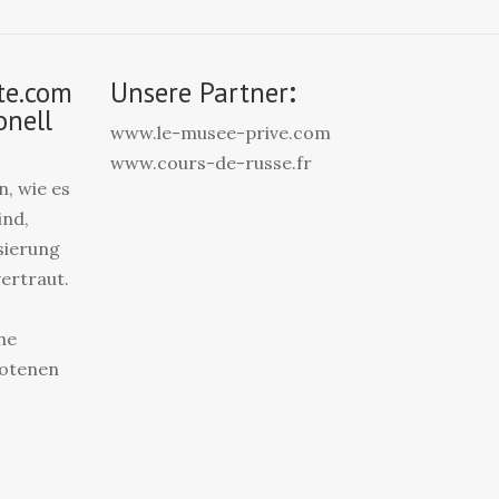
te.com
Unsere Partner
:
onell
www.le-musee-prive.com
www.cours-de-russe.fr
, wie es
ind,
isierung
vertraut.
he
botenen